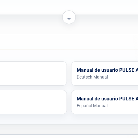
⌄
Ion-litio
Autonomía
Máx. 90 minutos
Salida
Sí
Dimensiones
Manual de usuario PULSE A
Deutsch Manual
470 g
Manual de usuario PULSE A
Español Manual
Sí
DIN EN 61326
Sí
Certificado de origen