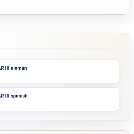
5–8 horas
14.8 V
5 x 30 x 30 cm
R III alemán
R III spanish
Sí
Disponible bajo consulta, emitido por la IHK