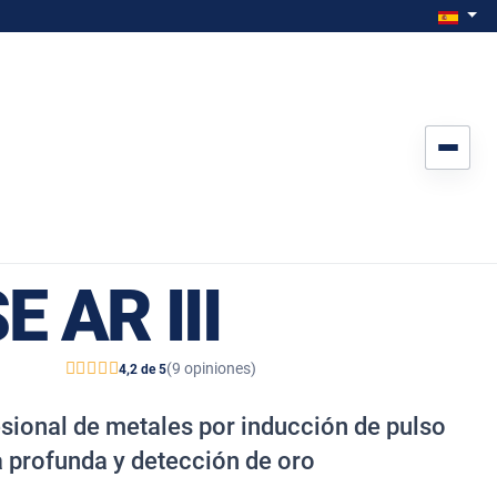
Seleccione
Espa
 AR III
(9 opiniones)
4,2 de 5
sional de metales por inducción de pulso
 profunda y detección de oro