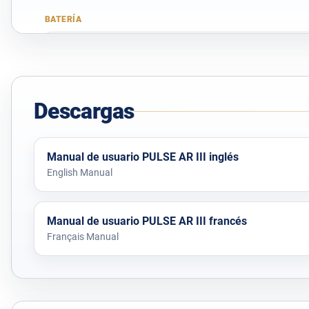
BATERÍA
Tipo de célula
Tiempo de carga
Descargas
BOBINA DE 30 CM
Compensación del suelo
Manual de usuario PULSE AR III inglés
English Manual
Peso
Manual de usuario PULSE AR III francés
Français Manual
CERTIFICACIONES
Directiva 2004/108/CE
VDE 0875-11