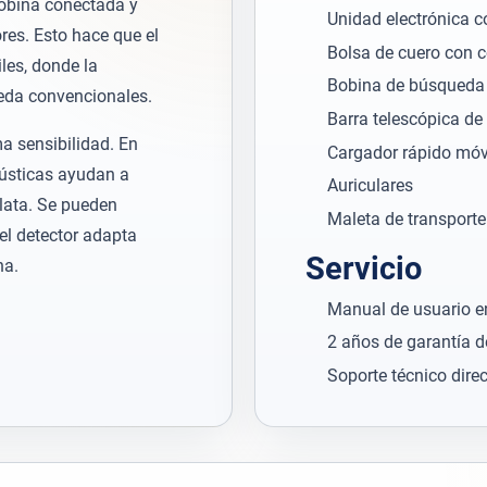
bobina conectada y
Unidad electrónica co
res. Esto hace que el
Bolsa de cuero con 
les, donde la
Bobina de búsqueda
ueda convencionales.
Barra telescópica de
 sensibilidad. En
Cargador rápido móvi
cústicas ayudan a
Auriculares
plata. Se pueden
Maleta de transporte
el detector adapta
Servicio
na.
Manual de usuario en
2 años de garantía d
Soporte técnico dire