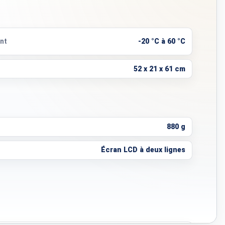
nt
-20 °C à 60 °C
52 x 21 x 61 cm
880 g
Écran LCD à deux lignes