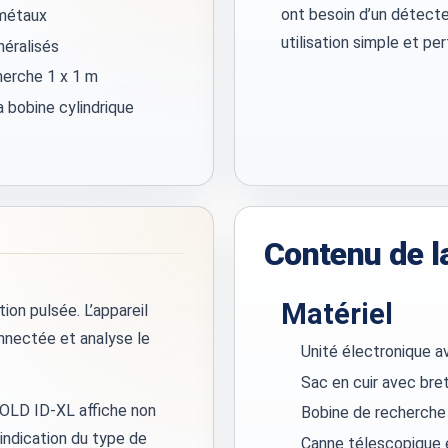
ont besoin d’un détecte
 métaux
utilisation simple et per
néralisés
herche 1 x 1 m
a bobine cylindrique
Contenu de la
Matériel
on pulsée. L’appareil
nnectée et analyse le
Unité électronique av
Sac en cuir avec bre
GOLD ID-XL affiche non
Bobine de recherche
indication du type de
Canne télescopique 