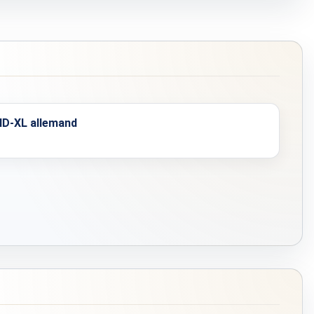
4–8 heures
14.8 V
21.6 x 5 cm
 ID-XL allemand
100 x 100 x 5 cm
1.57 kg