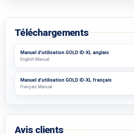
Type de cellule
Temps de charge
Téléchargements
BOBINE CYLINDRIQUE
Compensation du sol
Manuel d’utilisation GOLD ID-XL anglais
English Manual
Poids
Manuel d’utilisation GOLD ID-XL français
Français Manual
CADRE DE RECHERCHE 1 X 1 M
Compensation du sol
Dimensions dans le sac
Avis clients